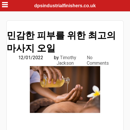
Skip
dpsindustrialfinishers.co.uk
to
content
민감한 피부를 위한 최고의
마사지 오일
12/01/2022
by
Timothy
No
Jackson
Comments